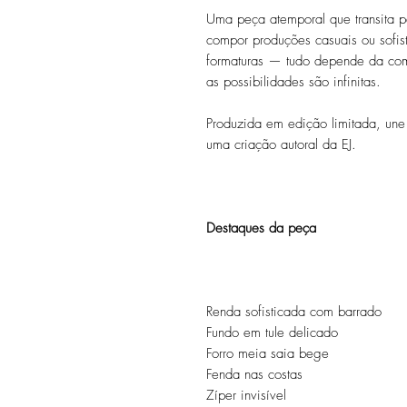
Uma peça atemporal que transita p
compor produções casuais ou sofis
formaturas — tudo depende da co
as possibilidades são infinitas.
Produzida em edição limitada, une
uma criação autoral da EJ.
Destaques da peça
Renda sofisticada com barrado
Fundo em tule delicado
Forro meia saia bege
Fenda nas costas
Zíper invisível