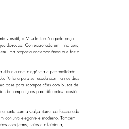
te versátil, a Muscle Tee é aquela peça
 guarda-roupa. Confeccionada em linho puro,
za em uma proposta contemporânea que faz o
 silhueta com elegância e personalidade,
ado. Perfeita para ser usada sozinha nos dias
mo base para sobreposições com blusas de
criando composições para diferentes ocasiões
feitamente com a Calça Barrel confeccionada
um conjunto elegante e moderno. Também
ções com jeans, saias e alfaiataria,