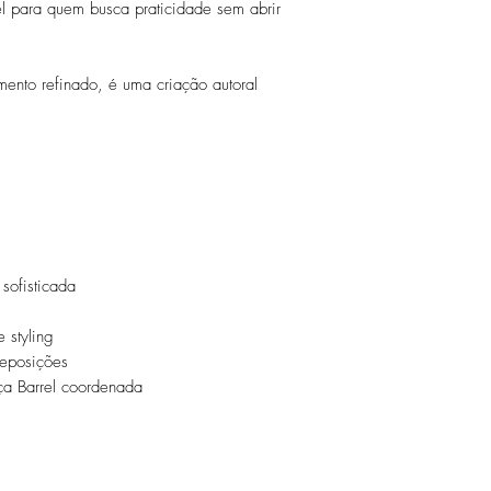
l para quem busca praticidade sem abrir
nto refinado, é uma criação autoral
ofisticada
e styling
reposições
a Barrel coordenada